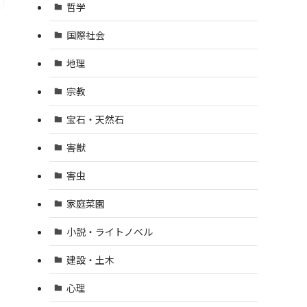
哲学
国際社会
地理
宗教
宝石・天然石
害獣
害虫
家庭菜園
小説・ライトノベル
建設・土木
心理