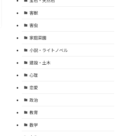
宝石・天然石
害獣
害虫
家庭菜園
小説・ライトノベル
建設・土木
心理
恋愛
政治
教育
数学