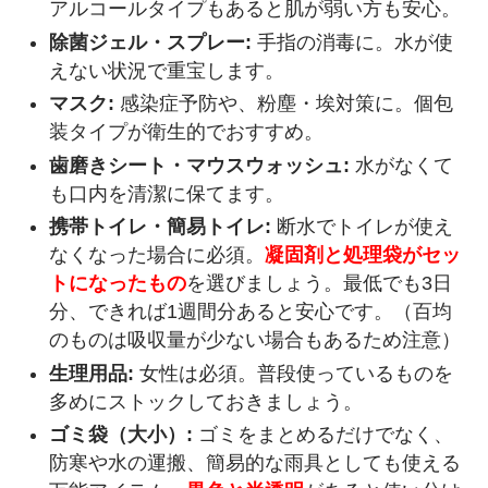
アルコールタイプもあると肌が弱い方も安心。
除菌ジェル・スプレー:
手指の消毒に。水が使
えない状況で重宝します。
マスク:
感染症予防や、粉塵・埃対策に。個包
装タイプが衛生的でおすすめ。
歯磨きシート・マウスウォッシュ:
水がなくて
も口内を清潔に保てます。
携帯トイレ・簡易トイレ:
断水でトイレが使え
なくなった場合に必須。
凝固剤と処理袋がセッ
トになったもの
を選びましょう。最低でも3日
分、できれば1週間分あると安心です。（百均
のものは吸収量が少ない場合もあるため注意）
生理用品:
女性は必須。普段使っているものを
多めにストックしておきましょう。
ゴミ袋（大小）:
ゴミをまとめるだけでなく、
防寒や水の運搬、簡易的な雨具としても使える