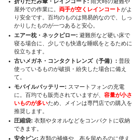
折りたたみ傘・レインコート:
雨天時の避難や
屋外での作業に。
両手が空くレインコート
がよ
り安全です。百均のものは簡易的なので、しっ
かりしたものが一つあると安心。
エアー枕・ネックピロー:
避難所など硬い床で
寝る場合に、少しでも快適な睡眠をとるために
役立ちます。
古いメガネ・コンタクトレンズ（予備）:
普段
使っているものが破損・紛失した場合に備え
て。
モバイルバッテリー:
スマートフォンの充電
に。百均でも販売されていますが、
容量が小さ
いものが多い
ため、メインは専門店での購入を
推奨します。
圧縮袋:
衣類やタオルなどをコンパクトに収納
できます。
安全ピン:
衣類の補修や、布を留めるのに使え