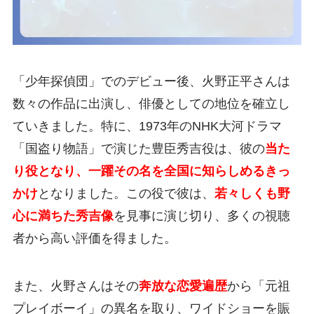
「少年探偵団」でのデビュー後、火野正平さんは
数々の作品に出演し、俳優としての地位を確立し
ていきました。特に、1973年のNHK大河ドラマ
「国盗り物語」で演じた豊臣秀吉役は、彼の
当た
り役となり、一躍その名を全国に知らしめるきっ
かけ
となりました。この役で彼は、
若々しくも野
心に満ちた秀吉像
を見事に演じ切り、多くの視聴
者から高い評価を得ました。
また、火野さんはその
奔放な恋愛遍歴
から「元祖
プレイボーイ」の異名を取り、ワイドショーを賑