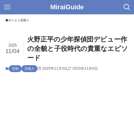
MiraiGuide
ホーム
芸能
火野正平の少年探偵団デビュー作
2025
の全貌と子役時代の貴重なエピソ
11/04
ード
2025年11月3日
2025年11月4日
芸能
芸能人