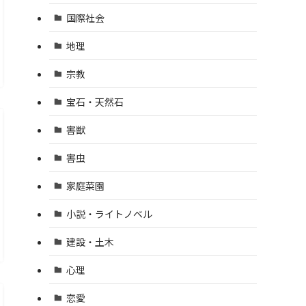
国際社会
地理
宗教
宝石・天然石
害獣
害虫
家庭菜園
小説・ライトノベル
建設・土木
心理
恋愛