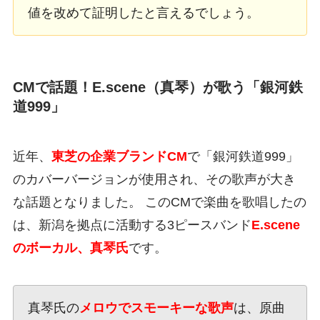
値を改めて証明したと言えるでしょう。
CMで話題！E.scene（真琴）が歌う「銀河鉄
道999」
近年、
東芝の企業ブランドCM
で「銀河鉄道999」
のカバーバージョンが使用され、その歌声が大き
な話題となりました。 このCMで楽曲を歌唱したの
は、新潟を拠点に活動する3ピースバンド
E.scene
のボーカル、真琴氏
です。
真琴氏の
メロウでスモーキーな歌声
は、原曲