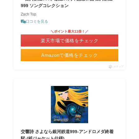
999 ソングコレクション
Zach Top
口コミを見る
＼ポイント最大11倍！／
楽天市場で価格をチェック
Amazonで価格をチェック
ポチップ
交響詩 さよなら銀河鉄道999-アンドロメダ終着
駅-(紙ジャケット仕様)