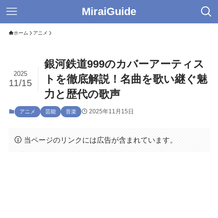
MiraiGuide
ホーム
アニメ
銀河鉄道999のカバーアーティス
2025
トを徹底解説！名曲を歌い継ぐ魅
11/15
力と歴代の歌声
2025年11月15日
アニメ
芸能
音楽
当ページのリンクには広告が含まれています。