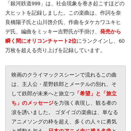
「銀河鉄道999」は、社会現象を巻き起こすほどの
大ヒットを記録しました。この楽曲は、作詞を奈
良橋陽子氏と山川啓介氏、作曲をタケカワユキヒ
デ氏、編曲をミッキー吉野氏が手掛け、
発売から
瞬く間にオリコンチャート2位
にランクインし、60
万枚を超える売り上げを記録しています。
映画のクライマックスシーンで流れるこの曲
は、主人公・星野鉄郎とメーテルの別れ、そ
して鉄郎が未来へと旅立つ
「希望」と「旅立
ち」のメッセージ
を力強く表現し、観る者の
涙を誘いました。 ゴダイゴの楽曲は、単なる
アニメソングの枠を超え、多くの人々に勇気