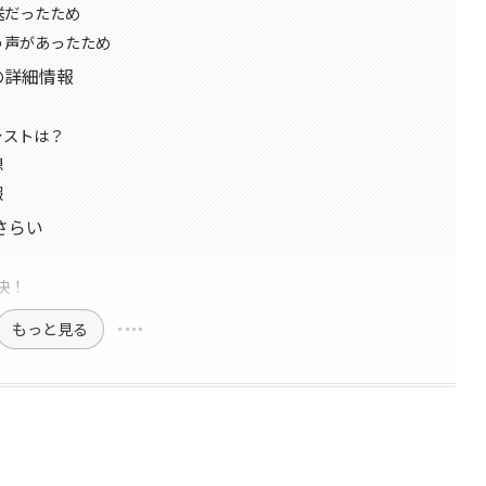
送だったため
う声があったため
の詳細情報
ャストは？
想
報
さらい
決！
もっと見る