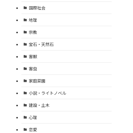
国際社会
地理
宗教
宝石・天然石
害獣
害虫
家庭菜園
小説・ライトノベル
建設・土木
心理
恋愛