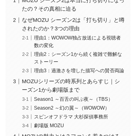
MOZU シーズン2は本当に打ち切りになっ
たの？その真相に迫る
なぜMOZU シーズン2は「打ち切り」と噂
されたのか？3つの理由
理由1：WOWOW独占放送による視聴者
数の変化
理由2：シーズン1から続く複雑で難解な
ストーリー
理由3：過激さを増した描写への賛否両論
MOZUシリーズの時系列とあらすじ｜シ
ーズン1から劇場版まで
Season1 ～百舌の叫ぶ夜～（TBS）
Season2 ～幻の翼～（WOWOW）
スピンオフドラマ 大杉探偵事務所
劇場版 MOZU