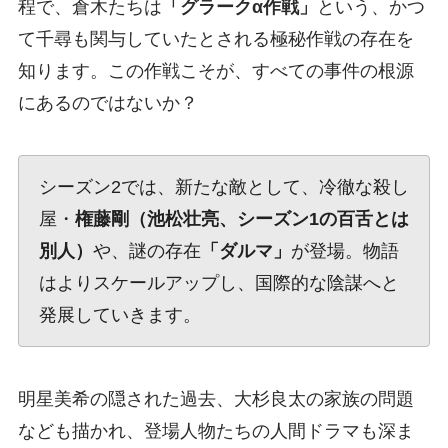
程で、倉木たちは
「グラークα作戦」
という、かつ
て千尋も関与していたとされる極秘作戦の存在を
知ります。この作戦こそが、すべての事件の根源
にあるのではないか？
シーズン2では、新たな敵として、冷徹な殺し
屋・
権藤剛（池松壮亮、シーズン1の百舌とは
別人）
や、謎の存在
「ダルマ」
が登場。物語
はよりスケールアップし、国際的な陰謀へと
発展していきます。
明星美希の隠された過去、大杉良太の家族の問題
なども描かれ、登場人物たちの人間ドラマも深ま