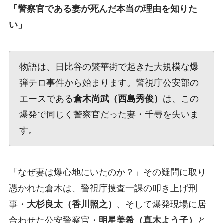
「警察官である妻が死んだ本当の理由を知りた
い」
物語は、日比谷の繁華街で起きた大規模な爆
弾テロ事件から始まります。警視庁公安部の
エースである
倉木尚武（西島秀俊）
は、この
爆発で同じく警察官だった妻・千尋を失いま
す。
「なぜ妻は爆心地にいたのか？」その疑問に取り
憑かれた倉木は、警視庁捜査一課の叩き上げ刑
事・
大杉良太（香川照之）
、そして爆発現場に居
合わせた公安警察官・
明星美希（真木よう子）
と