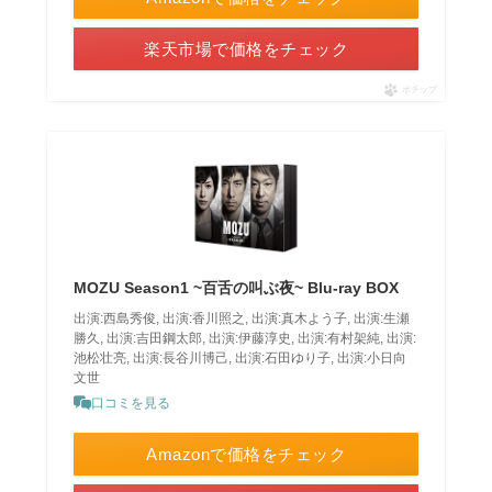
楽天市場で価格をチェック
ポチップ
MOZU Season1 ~百舌の叫ぶ夜~ Blu-ray BOX
出演:西島秀俊, 出演:香川照之, 出演:真木よう子, 出演:生瀬
勝久, 出演:吉田鋼太郎, 出演:伊藤淳史, 出演:有村架純, 出演:
池松壮亮, 出演:長谷川博己, 出演:石田ゆり子, 出演:小日向
文世
口コミを見る
Amazonで価格をチェック