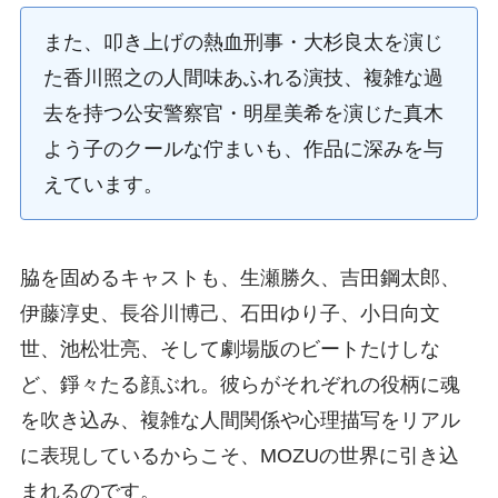
また、叩き上げの熱血刑事・大杉良太を演じ
た香川照之の人間味あふれる演技、複雑な過
去を持つ公安警察官・明星美希を演じた真木
よう子のクールな佇まいも、作品に深みを与
えています。
脇を固めるキャストも、生瀬勝久、吉田鋼太郎、
伊藤淳史、長谷川博己、石田ゆり子、小日向文
世、池松壮亮、そして劇場版のビートたけしな
ど、錚々たる顔ぶれ。彼らがそれぞれの役柄に魂
を吹き込み、複雑な人間関係や心理描写をリアル
に表現しているからこそ、MOZUの世界に引き込
まれるのです。