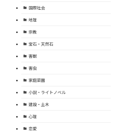
国際社会
地理
宗教
宝石・天然石
害獣
害虫
家庭菜園
小説・ライトノベル
建設・土木
心理
恋愛