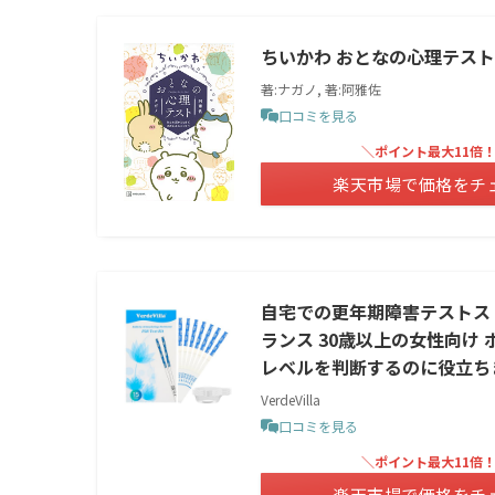
ちいかわ おとなの心理テスト
著:ナガノ, 著:阿雅佐
口コミを見る
＼ポイント最大11倍
楽天市場で価格をチ
自宅での更年期障害テストスト
ランス 30歳以上の女性向け
レベルを判断するのに役立ち
VerdeVilla
口コミを見る
＼ポイント最大11倍
楽天市場で価格をチ