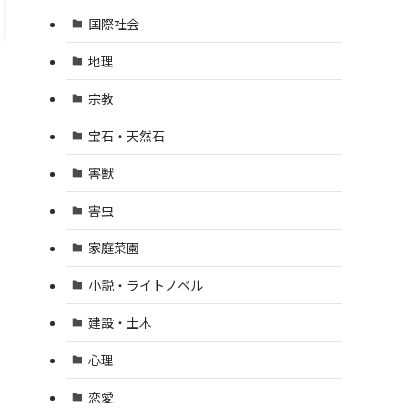
国際社会
地理
宗教
宝石・天然石
害獣
害虫
家庭菜園
小説・ライトノベル
建設・土木
心理
恋愛