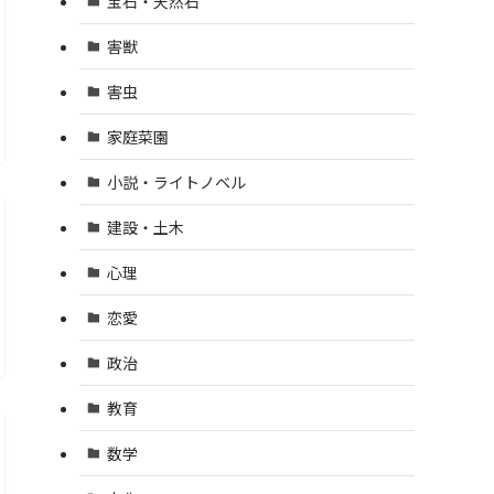
宝石・天然石
害獣
害虫
家庭菜園
小説・ライトノベル
建設・土木
心理
恋愛
政治
教育
数学