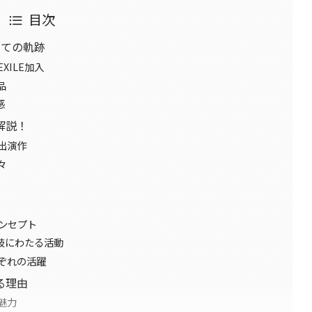
目次
しての軌跡
XILE加入
品
感
解説！
出演作
々
容
ンセプト
多岐にわたる活動
ぞれの活躍
る理由
魅力