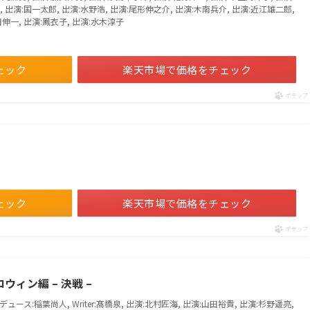
, 出演:国一太郎, 出演:水野浩, 出演:尾形伸之介, 出演:木南兵介, 出演:近江雄二郎,
田伸一, 出演:鳳衣子, 出演:水木淳子
ェック
楽天市場で価格をチェック
ポチップ
ェック
楽天市場で価格をチェック
ポチップ
ウィン編 – 決戦 –
ュース:稲葉尚人, Writer:髙橋泉, 出演:北村匠海, 出演:山田裕貴, 出演:杉野遥亮,