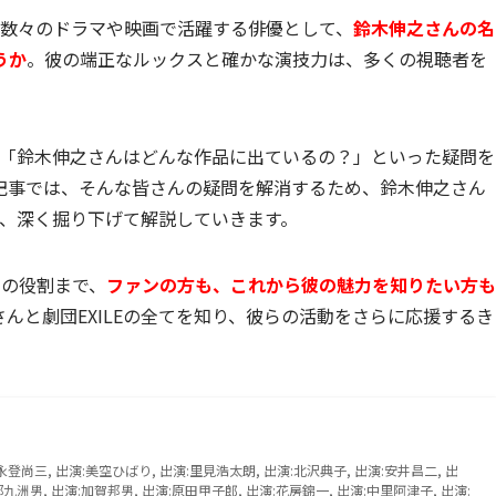
して数々のドラマや映画で活躍する俳優として、
鈴木伸之さんの名
うか
。彼の端正なルックスと確かな演技力は、多くの視聴者を
？」「鈴木伸之さんはどんな作品に出ているの？」といった疑問を
記事では、そんな皆さんの疑問を解消するため、鈴木伸之さん
て、深く掘り下げて解説していきます。
での役割まで、
ファンの方も、これから彼の魅力を知りたい方も
んと劇団EXILEの全てを知り、彼らの活動をさらに応援するき
ter:永登尚三, 出演:美空ひばり, 出演:里見浩太朗, 出演:北沢典子, 出演:安井昌二, 出
部九洲男, 出演:加賀邦男, 出演:原田甲子郎, 出演:花房錦一, 出演:中里阿津子, 出演: