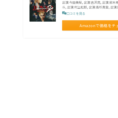
出演:今田美桜, 出演:吉沢亮, 出演:鈴木
斗, 出演:村上虹郎, 出演:高杉真宙, 出
口コミを見る
Amazonで価格をチ