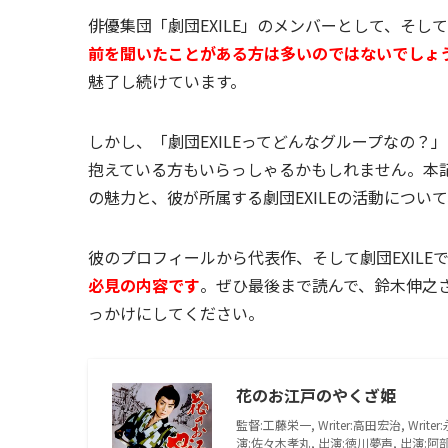
俳優集団「劇団EXILE」のメンバーとして、そ
前を聞いたことがある方は多いのではないでしょ
魅了し続けています。
しかし、「劇団EXILEってどんなグループなの
抱えている方もいらっしゃるかもしれません。本
の魅力と、彼が所属する劇団EXILEの活動につい
彼のプロフィールから代表作、そして劇団EXILE
必見の内容です
。ぜひ最後まで読んで、鈴木伸之さ
っかけにしてください。
花のお江戸のやくざ姫
監督:工藤栄一, Writer:高田宏治, Wri
演:佐々木孝丸, 出演:徳川夢声, 出演:阿