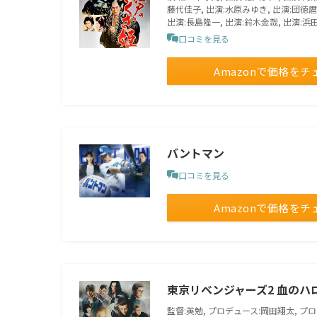
藤代佳子, 出演:水原みゆき, 出演:団徳麿
出演:長島隆一, 出演:鈴木金哉, 出演:浜
口コミを見る
Amazonで価格をチ
バントマン
口コミを見る
Amazonで価格をチ
東京リベンジャーズ2 血のハロ
監督:英勉, プロデュース:岡田翔太, プロデ