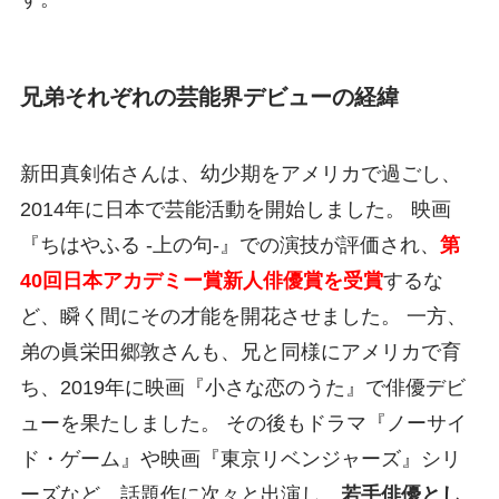
兄弟それぞれの芸能界デビューの経緯
新田真剣佑さんは、幼少期をアメリカで過ごし、
2014年に日本で芸能活動を開始しました。 映画
『ちはやふる -上の句-』での演技が評価され、
第
40回日本アカデミー賞新人俳優賞を受賞
するな
ど、瞬く間にその才能を開花させました。 一方、
弟の眞栄田郷敦さんも、兄と同様にアメリカで育
ち、2019年に映画『小さな恋のうた』で俳優デビ
ューを果たしました。 その後もドラマ『ノーサイ
ド・ゲーム』や映画『東京リベンジャーズ』シリ
ーズなど、話題作に次々と出演し、
若手俳優とし