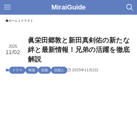
MiraiGuide
ホーム
ドラマ
眞栄田郷敦と新田真剣佑の新たな
2025
絆と最新情報！兄弟の活躍を徹底
11/02
解説
2025年11月2日
ドラマ
映画
芸能
芸能人