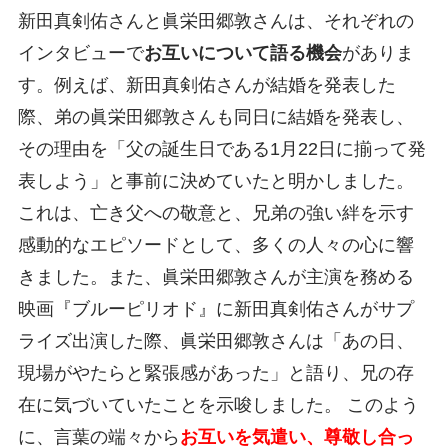
新田真剣佑さんと眞栄田郷敦さんは、それぞれの
インタビューで
お互いについて語る機会
がありま
す。例えば、新田真剣佑さんが結婚を発表した
際、弟の眞栄田郷敦さんも同日に結婚を発表し、
その理由を「父の誕生日である1月22日に揃って発
表しよう」と事前に決めていたと明かしました。
これは、亡き父への敬意と、兄弟の強い絆を示す
感動的なエピソードとして、多くの人々の心に響
きました。また、眞栄田郷敦さんが主演を務める
映画『ブルーピリオド』に新田真剣佑さんがサプ
ライズ出演した際、眞栄田郷敦さんは「あの日、
現場がやたらと緊張感があった」と語り、兄の存
在に気づいていたことを示唆しました。 このよう
に、言葉の端々から
お互いを気遣い、尊敬し合っ