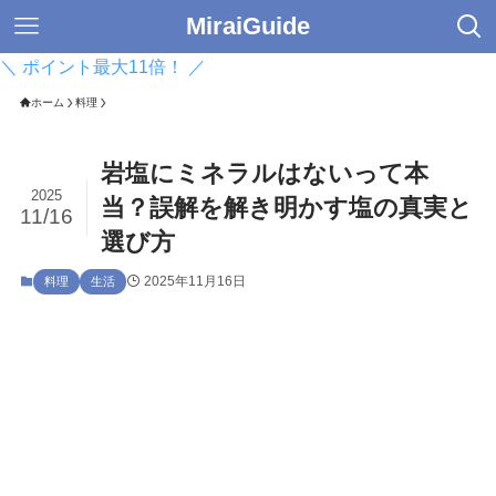
MiraiGuide
＼ ポイント最大11倍！ ／
ホーム
料理
岩塩にミネラルはないって本
2025
当？誤解を解き明かす塩の真実と
11/16
選び方
2025年11月16日
料理
生活