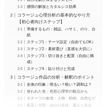
感情の解放とカタルシス効果
コラージュ心理分析の基本的なやり方
【初心者向けステップ】
準備するもの：雑誌、ハサミ、のり、台
紙
ステップ1：テーマ設定（自由でもOK）
ステップ2：素材選び（直感を大切に）
ステップ3：切り抜きと配置（自由に構
成）
ステップ4：貼り付けと完成
コラージュ作品の分析・解釈のポイント
全体の印象：明るい？暗い？調和は？
使われた色：色彩心理学の観点から
モチーフの象徴：人物、動物、自然など
配置と空間：余白の意味、重なり具合