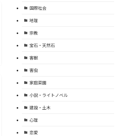
国際社会
地理
宗教
宝石・天然石
害獣
害虫
家庭菜園
小説・ライトノベル
建設・土木
心理
恋愛