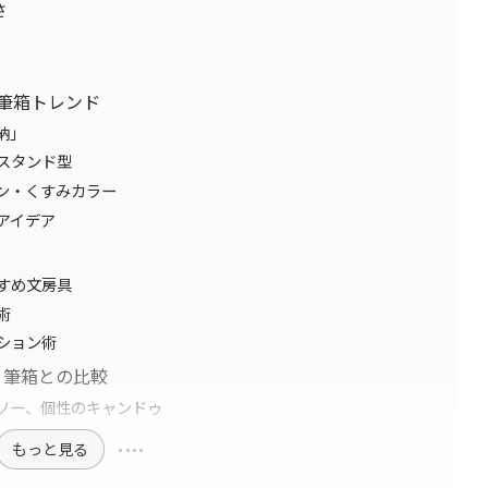
さ
ア筆箱トレンド
納」
スタンド型
ン・くすみカラー
アイデア
すめ文房具
術
ション術
）筆箱との比較
ソー、個性のキャンドゥ
もっと見る