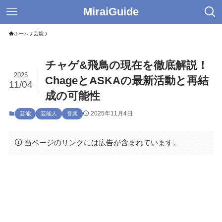
MiraiGuide
ホーム
芸能
チャゲ&飛鳥の現在を徹底解説！
2025
ChageとASKAの最新活動と再結
11/04
成の可能性
2025年11月4日
芸能
芸能人
音楽
当ページのリンクには広告が含まれています。