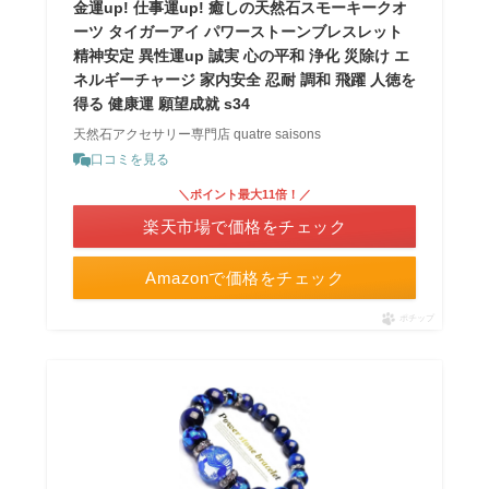
金運up! 仕事運up! 癒しの天然石スモーキークオ
ーツ タイガーアイ パワーストーンブレスレット
精神安定 異性運up 誠実 心の平和 浄化 災除け エ
ネルギーチャージ 家内安全 忍耐 調和 飛躍 人徳を
得る 健康運 願望成就 s34
天然石アクセサリー専門店 quatre saisons
口コミを見る
＼ポイント最大11倍！／
楽天市場で価格をチェック
Amazonで価格をチェック
ポチップ