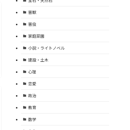
宝石・天然石
害獣
害虫
家庭菜園
小説・ライトノベル
建設・土木
心理
恋愛
政治
教育
数学