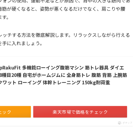
フォンの使用、運動不足などが原因で、背中の大きな筋肉であ
背筋が硬くなると、姿勢が悪くなるだけでなく、肩こりや腰
ます。
レッチする方法を徹底解説します。リラックスしながら行える
を手に入れましょう。
RakuFit 多機能ローイング腹筋マシン 筋トレ器具 ダイエ
8種目20種 自宅がホームジムに 全身筋トレ 腹筋 背筋 上腕筋
クワット ローイング 体幹トレーニング 150kg耐荷重
ェック
楽天市場で価格をチェック
ポチップ