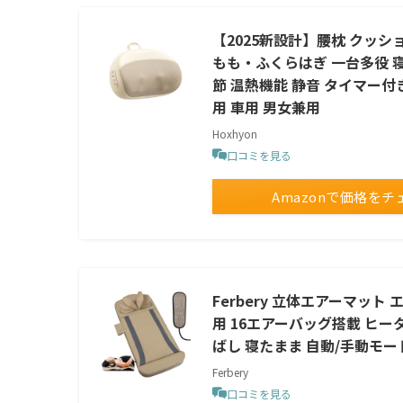
【2025新設計】腰枕 クッショ
もも・ふくらはぎ 一台多役 
節 温熱機能 静音 タイマー付き
用 車用 男女兼用
Hoxhyon
口コミを見る
Amazonで価格をチ
Ferbery 立体エアーマッ
用 16エアーバッグ搭載 ヒー
ばし 寝たまま 自動/手動モー
Ferbery
口コミを見る