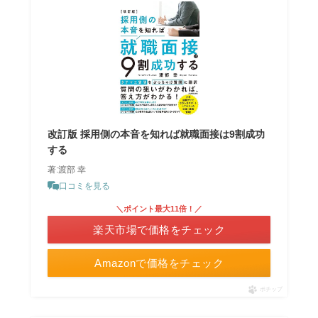
改訂版 採用側の本音を知れば就職面接は9割成功
する
著:渡部 幸
口コミを見る
＼ポイント最大11倍！／
楽天市場で価格をチェック
Amazonで価格をチェック
ポチップ