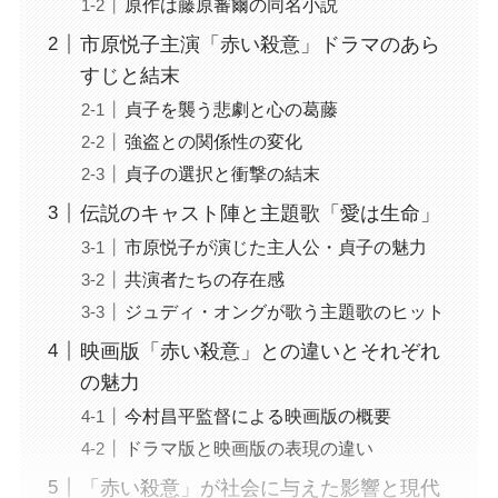
原作は藤原審爾の同名小説
市原悦子主演「赤い殺意」ドラマのあら
すじと結末
貞子を襲う悲劇と心の葛藤
強盗との関係性の変化
貞子の選択と衝撃の結末
伝説のキャスト陣と主題歌「愛は生命」
市原悦子が演じた主人公・貞子の魅力
共演者たちの存在感
ジュディ・オングが歌う主題歌のヒット
映画版「赤い殺意」との違いとそれぞれ
の魅力
今村昌平監督による映画版の概要
ドラマ版と映画版の表現の違い
「赤い殺意」が社会に与えた影響と現代