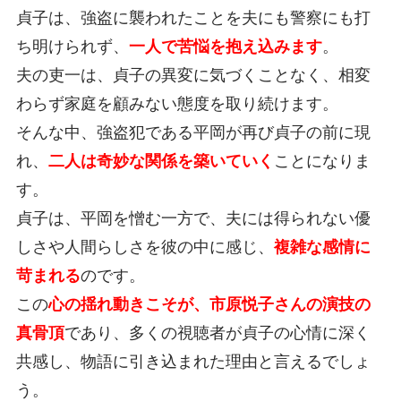
貞子は、強盗に襲われたことを夫にも警察にも打
ち明けられず、
一人で苦悩を抱え込みます
。
夫の吏一は、貞子の異変に気づくことなく、相変
わらず家庭を顧みない態度を取り続けます。
そんな中、強盗犯である平岡が再び貞子の前に現
れ、
二人は奇妙な関係を築いていく
ことになりま
す。
貞子は、平岡を憎む一方で、夫には得られない優
しさや人間らしさを彼の中に感じ、
複雑な感情に
苛まれる
のです。
この
心の揺れ動きこそが、市原悦子さんの演技の
真骨頂
であり、多くの視聴者が貞子の心情に深く
共感し、物語に引き込まれた理由と言えるでしょ
う。