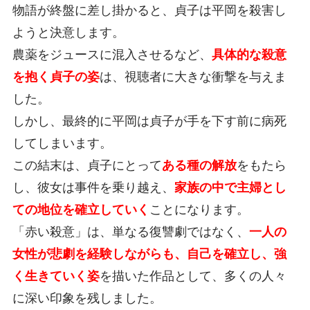
物語が終盤に差し掛かると、貞子は平岡を殺害し
ようと決意します。
農薬をジュースに混入させるなど、
具体的な殺意
を抱く貞子の姿
は、視聴者に大きな衝撃を与えま
した。
しかし、最終的に平岡は貞子が手を下す前に病死
してしまいます。
この結末は、貞子にとって
ある種の解放
をもたら
し、彼女は事件を乗り越え、
家族の中で主婦とし
ての地位を確立していく
ことになります。
「赤い殺意」は、単なる復讐劇ではなく、
一人の
女性が悲劇を経験しながらも、自己を確立し、強
く生きていく姿
を描いた作品として、多くの人々
に深い印象を残しました。