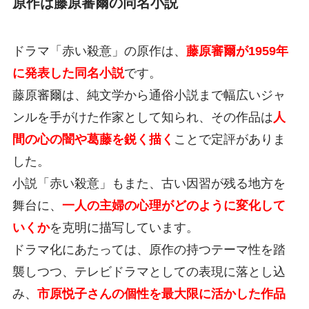
原作は藤原審爾の同名小説
ドラマ「赤い殺意」の原作は、
藤原審爾が1959年
に発表した同名小説
です。
藤原審爾は、純文学から通俗小説まで幅広いジャ
ンルを手がけた作家として知られ、その作品は
人
間の心の闇や葛藤を鋭く描く
ことで定評がありま
した。
小説「赤い殺意」もまた、古い因習が残る地方を
舞台に、
一人の主婦の心理がどのように変化して
いくか
を克明に描写しています。
ドラマ化にあたっては、原作の持つテーマ性を踏
襲しつつ、テレビドラマとしての表現に落とし込
み、
市原悦子さんの個性を最大限に活かした作品