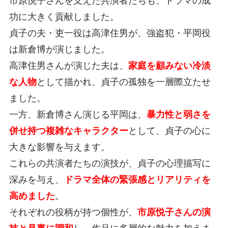
市原悦子さんを支えた共演者たちも、ドラマの成
功に大きく貢献しました。
貞子の夫・吏一役は高津住男が、強盗犯・平岡役
は新倉博が演じました。
高津住男さんが演じた夫は、
家庭を顧みない冷淡
な人物
として描かれ、貞子の孤独を一層際立たせ
ました。
一方、新倉博さん演じる平岡は、
暴力性と弱さを
併せ持つ複雑なキャラクター
として、貞子の心に
大きな影響を与えます。
これらの共演者たちの演技が、貞子の心理描写に
深みを与え、
ドラマ全体の緊張感とリアリティを
高めました
。
それぞれの役柄が持つ個性が、
市原悦子さんの演