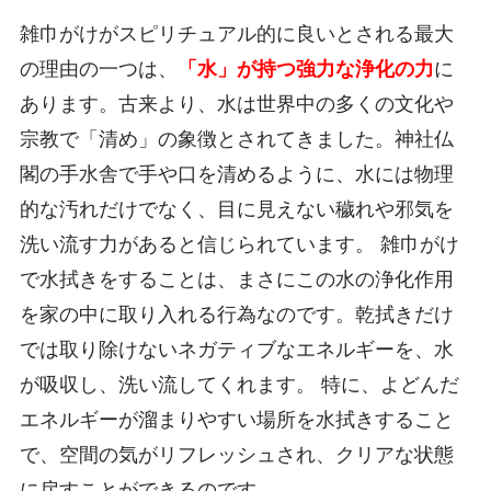
雑巾がけがスピリチュアル的に良いとされる最大
の理由の一つは、
「水」が持つ強力な浄化の力
に
あります。古来より、水は世界中の多くの文化や
宗教で「清め」の象徴とされてきました。神社仏
閣の手水舎で手や口を清めるように、水には物理
的な汚れだけでなく、目に見えない穢れや邪気を
洗い流す力があると信じられています。 雑巾がけ
で水拭きをすることは、まさにこの水の浄化作用
を家の中に取り入れる行為なのです。乾拭きだけ
では取り除けないネガティブなエネルギーを、水
が吸収し、洗い流してくれます。 特に、よどんだ
エネルギーが溜まりやすい場所を水拭きすること
で、空間の気がリフレッシュされ、クリアな状態
に戻すことができるのです。