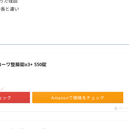
った理由
特長と違い
ワ整腸錠α3+ 550錠
！／
ェック
Amazonで価格をチェック
ポチップ