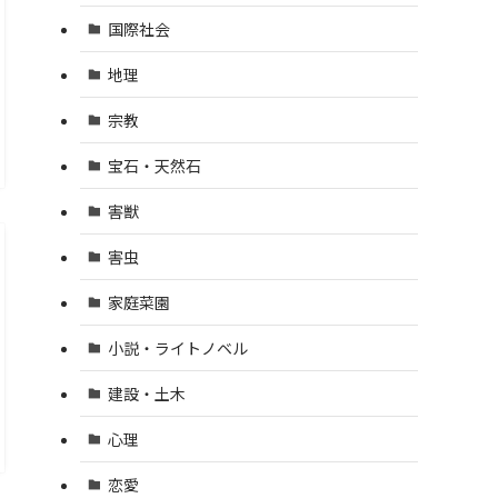
国際社会
地理
宗教
宝石・天然石
害獣
害虫
家庭菜園
小説・ライトノベル
建設・土木
心理
恋愛