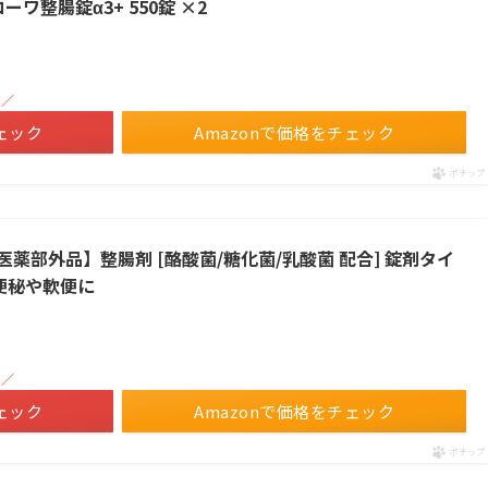
ワ整腸錠α3+ 550錠 ×2
！／
ェック
Amazonで価格をチェック
ポチップ
定医薬部外品】整腸剤 [酪酸菌/糖化菌/乳酸菌 配合] 錠剤タイ
 便秘や軟便に
！／
ェック
Amazonで価格をチェック
ポチップ