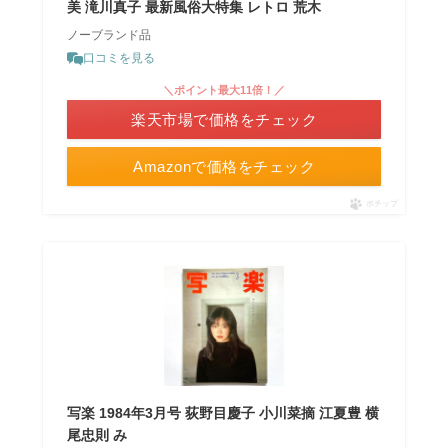
美 滝川真子 最新風俗大特集 レトロ 荒木
ノーブランド品
口コミを見る
＼ポイント最大11倍！／
楽天市場で価格をチェック
Amazonで価格をチェック
ポチップ
写楽 1984年3月号 荻野目慶子 小川菜摘 江夏豊 横
尾忠則 み