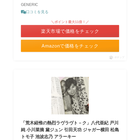
GENERIC
口コミを見る
＼ポイント最大11倍！／
楽天市場で価格をチェック
Amazonで価格をチェック
ポチップ
「荒木経惟の熱烈ラヴラヴト－ク」八代亜紀 戸川
純 小川菜摘 黛ジュン 引田天功 ジャガー横田 松島
トモ子 池波志乃 アラーキー