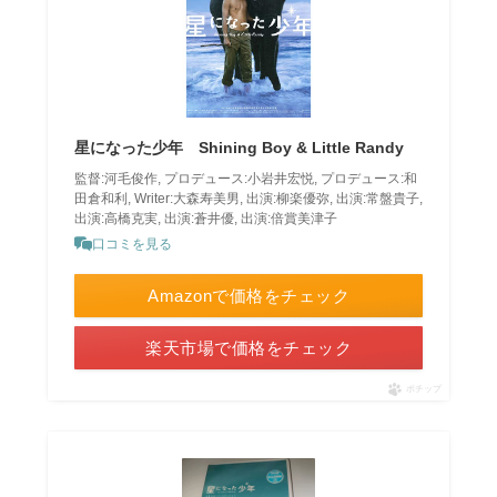
星になった少年 Shining Boy & Little Randy
監督:河毛俊作, プロデュース:小岩井宏悦, プロデュース:和
田倉和利, Writer:大森寿美男, 出演:柳楽優弥, 出演:常盤貴子,
出演:高橋克実, 出演:蒼井優, 出演:倍賞美津子
口コミを見る
Amazonで価格をチェック
楽天市場で価格をチェック
ポチップ