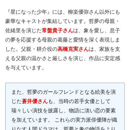
『星になった少年』には、柳楽優弥さん以外にも
豪華なキャストが集結しています。哲夢の母親・
佐緒里を演じた
常盤貴子さん
は、象を愛し、息子
の夢を応援する母親の葛藤と愛情を深く表現しま
した。父親・耕介役の
高橋克実さん
は、家族を支
える父親の温かさと厳しさを演じ、作品に安定感
を与えています。
また、哲夢のガールフレンドとなる絵美を演
じた
蒼井優さん
も、当時の若手女優として
瑞々しい演技を披露し、物語に淡い恋の要素
を加えています。 これらの実力派俳優陣が織
りなす人間ドラマは、哲夢と象の物語をより