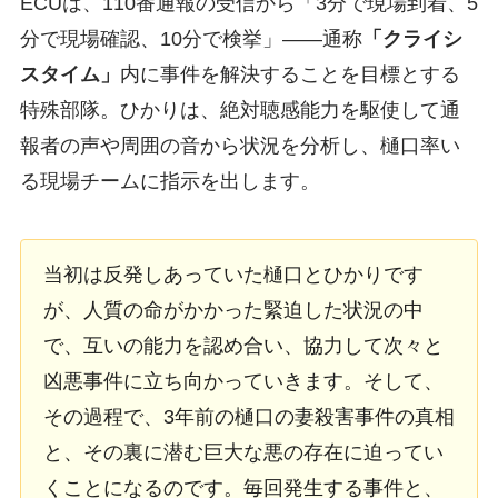
ECUは、110番通報の受信から「3分で現場到着、5
分で現場確認、10分で検挙」――通称
「クライシ
スタイム」
内に事件を解決することを目標とする
特殊部隊。ひかりは、絶対聴感能力を駆使して通
報者の声や周囲の音から状況を分析し、樋口率い
る現場チームに指示を出します。
当初は反発しあっていた樋口とひかりです
が、人質の命がかかった緊迫した状況の中
で、互いの能力を認め合い、協力して次々と
凶悪事件に立ち向かっていきます。そして、
その過程で、3年前の樋口の妻殺害事件の真相
と、その裏に潜む巨大な悪の存在に迫ってい
くことになるのです。毎回発生する事件と、