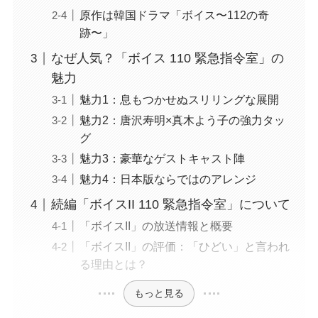
原作は韓国ドラマ「ボイス〜112の奇
跡〜」
なぜ人気？「ボイス 110 緊急指令室」の
魅力
魅力1：息もつかせぬスリリングな展開
魅力2：唐沢寿明×真木よう子の強力タッ
グ
魅力3：豪華なゲストキャスト陣
魅力4：日本版ならではのアレンジ
続編「ボイスII 110 緊急指令室」について
「ボイスII」の放送情報と概要
「ボイスII」の評価：「ひどい」と言われ
る理由とは？
もっと見る