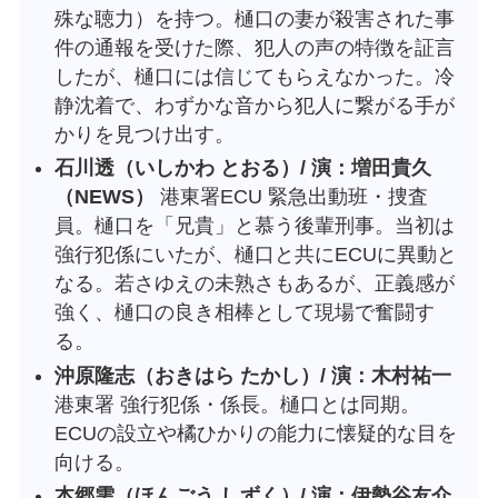
殊な聴力）を持つ。樋口の妻が殺害された事
件の通報を受けた際、犯人の声の特徴を証言
したが、樋口には信じてもらえなかった。冷
静沈着で、わずかな音から犯人に繋がる手が
かりを見つけ出す。
石川透（いしかわ とおる）/ 演：増田貴久
（NEWS）
港東署ECU 緊急出動班・捜査
員。樋口を「兄貴」と慕う後輩刑事。当初は
強行犯係にいたが、樋口と共にECUに異動と
なる。若さゆえの未熟さもあるが、正義感が
強く、樋口の良き相棒として現場で奮闘す
る。
沖原隆志（おきはら たかし）/ 演：木村祐一
港東署 強行犯係・係長。樋口とは同期。
ECUの設立や橘ひかりの能力に懐疑的な目を
向ける。
本郷雫（ほんごう しずく）/ 演：伊勢谷友介