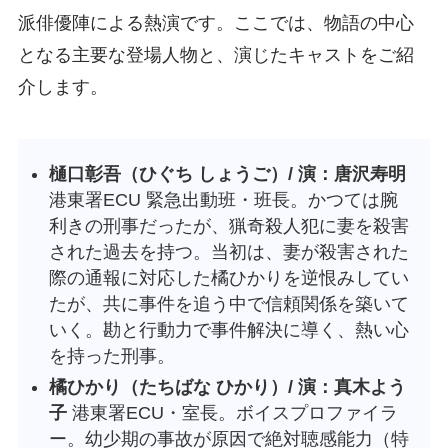
派俳優陣による熱演です。ここでは、物語の中心
となる主要な登場人物と、演じたキャストをご紹
介します。
樋口彰吾（ひぐち しょうご）/ 演：唐沢寿明
港東署ECU 緊急出動班・班長。かつては腕
利きの刑事だったが、猟奇殺人犯に妻を殺害
された過去を持つ。当初は、妻が殺害された
際の通報に対応した橘ひかりを逆恨みしてい
たが、共に事件を追う中で信頼関係を築いて
いく。勘と行動力で事件解決に導く、熱い心
を持った刑事。
橘ひかり（たちばな ひかり）/ 演：真木よう
子
港東署ECU・室長。ボイスプロファイラ
ー。幼少期の事故が原因で絶対聴感能力（特