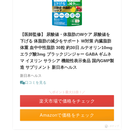
【医師監修】 尿酸値・体脂肪のWケア 尿酸値を
下げる 体脂肪の減少をサポート W対策 内臓脂肪
体重 血中中性脂肪 30粒 約30日 ルテオリン10mg
エラグ酸3mg ブラックジンジャー GABA ギムネ
マ イヌリン サラシア 機能性表示食品 国内GMP製
造 サプリメント 新日本ヘルス
新日本ヘルス
口コミを見る
＼ポイント最大11倍！／
楽天市場で価格をチェック
Amazonで価格をチェック
ポチップ