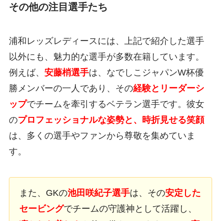
その他の注目選手たち
浦和レッズレディースには、上記で紹介した選手
以外にも、魅力的な選手が多数在籍しています。
例えば、
安藤梢選手
は、なでしこジャパンW杯優
勝メンバーの一人であり、その
経験とリーダーシ
ップ
でチームを牽引するベテラン選手です。彼女
の
プロフェッショナルな姿勢と、時折見せる笑顔
は、多くの選手やファンから尊敬を集めていま
す。
また、GKの
池田咲紀子選手
は、その
安定した
セービング
でチームの守護神として活躍し、