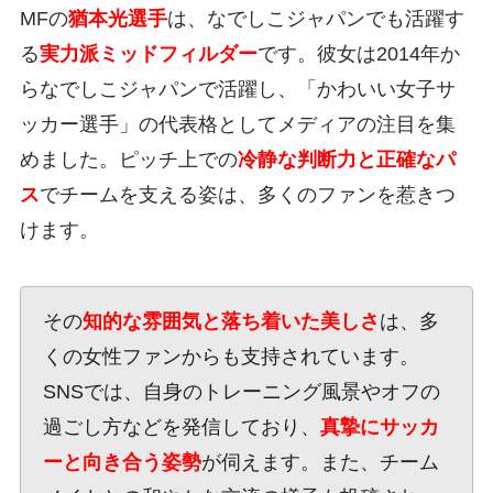
MFの
猶本光選手
は、なでしこジャパンでも活躍す
る
実力派ミッドフィルダー
です。彼女は2014年か
らなでしこジャパンで活躍し、「かわいい女子サ
ッカー選手」の代表格としてメディアの注目を集
めました。ピッチ上での
冷静な判断力と正確なパ
ス
でチームを支える姿は、多くのファンを惹きつ
けます。
その
知的な雰囲気と落ち着いた美しさ
は、多
くの女性ファンからも支持されています。
SNSでは、自身のトレーニング風景やオフの
過ごし方などを発信しており、
真摯にサッカ
ーと向き合う姿勢
が伺えます。また、チーム