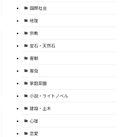
国際社会
地理
宗教
宝石・天然石
害獣
害虫
家庭菜園
小説・ライトノベル
建設・土木
心理
恋愛