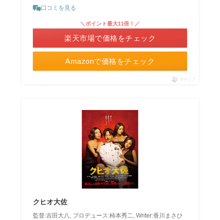
口コミを見る
＼ポイント最大11倍！／
楽天市場で価格をチェック
Amazonで価格をチェック
ポチップ
クヒオ大佐
監督:吉田大八, プロデュース:柿本秀二, Writer:香川まさひ