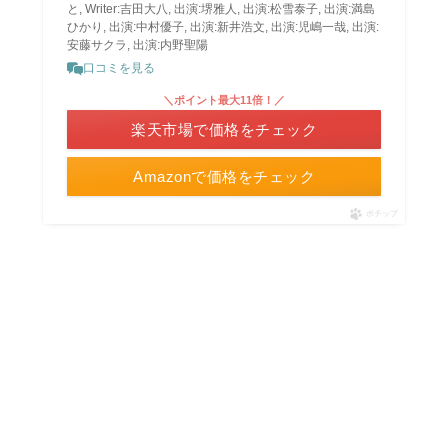
と, Writer:吉田大八, 出演:堺雅人, 出演:松雪泰子, 出演:満島
ひかり, 出演:中村優子, 出演:新井浩文, 出演:児嶋一哉, 出演:
安藤サクラ, 出演:内野聖陽
口コミを見る
＼ポイント最大11倍！／
楽天市場で価格をチェック
Amazonで価格をチェック
ポチップ