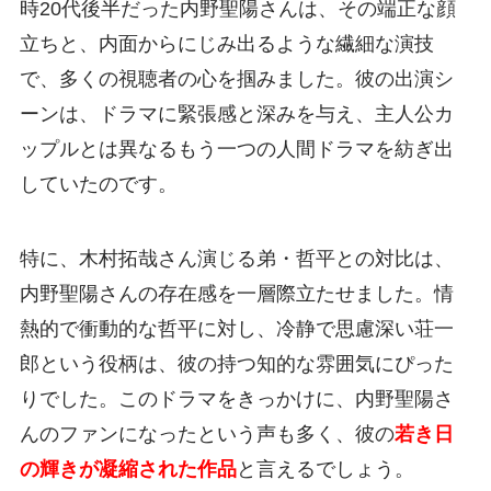
時20代後半だった内野聖陽さんは、その端正な顔
立ちと、内面からにじみ出るような繊細な演技
で、多くの視聴者の心を掴みました。彼の出演シ
ーンは、ドラマに緊張感と深みを与え、主人公カ
ップルとは異なるもう一つの人間ドラマを紡ぎ出
していたのです。
特に、木村拓哉さん演じる弟・哲平との対比は、
内野聖陽さんの存在感を一層際立たせました。情
熱的で衝動的な哲平に対し、冷静で思慮深い荘一
郎という役柄は、彼の持つ知的な雰囲気にぴった
りでした。このドラマをきっかけに、内野聖陽さ
んのファンになったという声も多く、彼の
若き日
の輝きが凝縮された作品
と言えるでしょう。