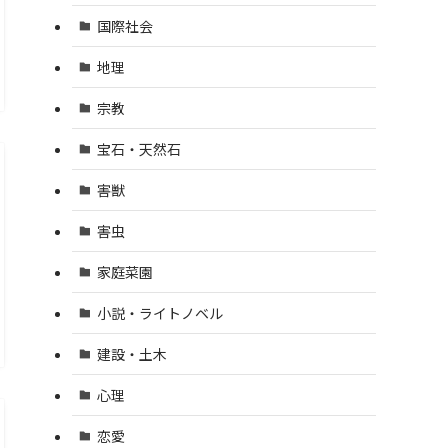
国際社会
地理
宗教
宝石・天然石
害獣
害虫
家庭菜園
小説・ライトノベル
建設・土木
心理
恋愛