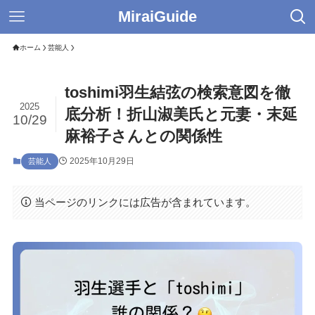
MiraiGuide
ホーム
芸能人
toshimi羽生結弦の検索意図を徹
2025
底分析！折山淑美氏と元妻・末延
10/29
麻裕子さんとの関係性
2025年10月29日
芸能人
当ページのリンクには広告が含まれています。