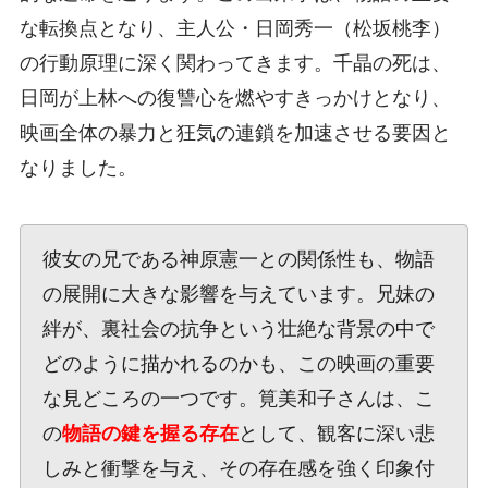
な転換点となり、主人公・日岡秀一（松坂桃李）
の行動原理に深く関わってきます。千晶の死は、
日岡が上林への復讐心を燃やすきっかけとなり、
映画全体の暴力と狂気の連鎖を加速させる要因と
なりました。
彼女の兄である神原憲一との関係性も、物語
の展開に大きな影響を与えています。兄妹の
絆が、裏社会の抗争という壮絶な背景の中で
どのように描かれるのかも、この映画の重要
な見どころの一つです。筧美和子さんは、こ
の
物語の鍵を握る存在
として、観客に深い悲
しみと衝撃を与え、その存在感を強く印象付