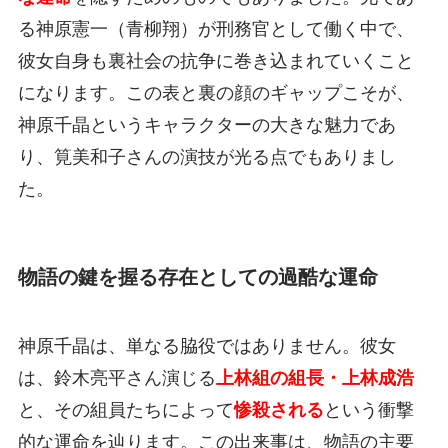
る神原憲一（青柳翔）が刑務官として働く中で、
彼女自身も裏社会の抗争に巻き込まれていくこと
になります。この表と裏の顔のギャップこそが、
神原千晶というキャラクターの大きな魅力であ
り、筧美和子さんの演技が光る点でもありまし
た。
物語の鍵を握る存在としての過酷な運命
神原千晶は、単なる脇役ではありません。彼女
は、鈴木亮平さん演じる
上林組の組長・上林成浩
と、その組員たちによって
惨殺される
という衝撃
的な運命を辿ります。この出来事は、物語の主要