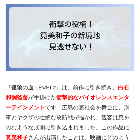
『孤狼の血 LEVEL2』は、前作に引き続き、
白石
和彌監督
が手掛けた
衝撃的なバイオレンスエンタ
ーテインメント
です。広島の裏社会を舞台に、刑
事とヤクザの壮絶な攻防戦が描かれ、観客は息を
のむような展開に引き込まれました。この作品に
筧美和子
さんが出演したことは、映画にどのよう