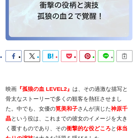
映画
『孤狼の血 LEVEL2』
は、その過激な描写と
骨太なストーリーで多くの観客を熱狂させまし
た。中でも、女優の
筧美和子
さんが演じた
神原千
晶
という役は、これまでの彼女のイメージを大き
く覆すものであり、その
衝撃的な役どころ
と
体当