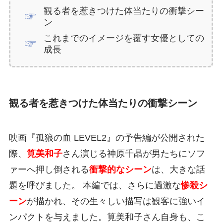
観る者を惹きつけた体当たりの衝撃シー
ン
これまでのイメージを覆す女優としての
成長
観る者を惹きつけた体当たりの衝撃シーン
映画『孤狼の血 LEVEL2』の予告編が公開された
際、
筧美和子
さん演じる神原千晶が男たちにソフ
ァーへ押し倒される
衝撃的なシーン
は、大きな話
題を呼びました。 本編では、さらに過激な
惨殺シ
ーン
が描かれ、その生々しい描写は観客に強いイ
ンパクトを与えました。筧美和子さん自身も、こ