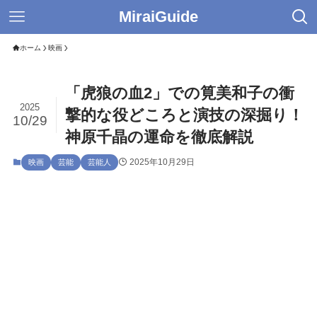
MiraiGuide
ホーム
映画
「虎狼の血2」での筧美和子の衝
2025
撃的な役どころと演技の深掘り！
10/29
神原千晶の運命を徹底解説
2025年10月29日
映画
芸能
芸能人