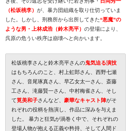
き後、その遺志を受け継いだ若き刑事・
日岡秀一
（松坂桃李）
が、暴力団組織を取り仕切っていま
した。しかし、刑務所から出所してきた
“悪魔”の
ような男・上林成浩（鈴木亮平）
の登場により、
呉原の危うい秩序は崩壊へと向かいます。
松坂桃李さんと鈴木亮平さんの
鬼気迫る演技
はもちろんのこと、村上虹郎さん、西野七瀬
さん、音尾琢真さん、早乙女太一さん、斎藤
工さん、滝藤賢一さん、中村梅雀さん、そし
て
筧美和子
さんなど、
豪華なキャスト陣
がそ
れぞれの役柄を熱演し、作品に深みを与えま
した。 暴力と狂気が渦巻く中で、それぞれの
登場人物が抱える正義や矜持、そして人間ド