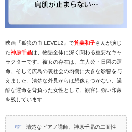
映画『孤狼の血 LEVEL2』で
筧美和子
さんが演じ
た
神原千晶
は、物語全体に深く関わる重要なキャ
ラクターです。彼女の存在は、主人公・日岡の運
命、そして広島の裏社会の均衡に大きな影響を与
えました。清楚な外見からは想像もつかない、過
酷な運命を背負った女性として、観客に強い印象
を残しています。
清楚なピアノ講師、神原千晶の二面性