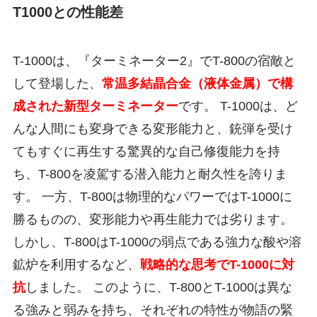
T1000との性能差
T-1000は、『ターミネーター2』でT-800の宿敵と
して登場した、
常温多結晶合金（液体金属）で構
成された新型ターミネーター
です。 T-1000は、ど
んな人間にも変身できる変形能力と、銃弾を受け
てもすぐに再生する驚異的な自己修復能力を持
ち、T-800を凌駕する潜入能力と耐久性を誇りま
す。 一方、T-800は物理的なパワーではT-1000に
勝るものの、変形能力や再生能力では劣ります。
しかし、T-800はT-1000の弱点である強力な酸や溶
鉱炉を利用するなど、
戦略的な思考でT-1000に対
抗
しました。 このように、T-800とT-1000は異な
る強みと弱みを持ち、それぞれの特性が物語の緊