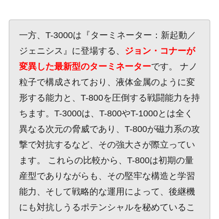
一方、T-3000は『ターミネーター：新起動／
ジェニシス』に登場する、
ジョン・コナーが
変異した最新型のターミネーター
です。 ナノ
粒子で構成されており、液体金属のように変
形する能力と、T-800を圧倒する戦闘能力を持
ちます。T-3000は、T-800やT-1000とは全く
異なる次元の脅威であり、T-800が磁力系の攻
撃で対抗するなど、その強大さが際立ってい
ます。 これらの比較から、T-800は初期の量
産型でありながらも、その堅牢な構造と学習
能力、そして戦略的な運用によって、後継機
にも対抗しうるポテンシャルを秘めているこ