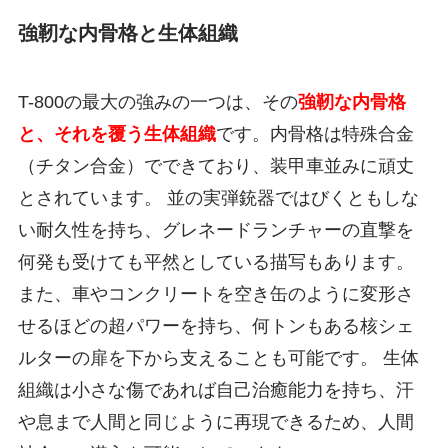
強靭な内骨格と生体組織
T-800の最大の強みの一つは、その
強靭な内骨格
と、それを覆う生体組織
です。内骨格は特殊合金
（チタン合金）でできており、装甲車並みに頑丈
とされています。 並の実弾銃器ではびくともしな
い耐久性を持ち、グレネードランチャーの直撃を
何発も受けても平然としている描写もあります。
また、車やコンクリートを空き缶のように変形さ
せるほどの超パワーを持ち、何トンもある核シェ
ルターの扉を下から支えることも可能です。 生体
組織は小さな傷であれば自己治癒能力を持ち、汗
や息まで人間と同じように再現できるため、人間