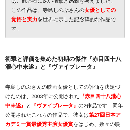
は、観る者に深い衝撃と感動を与えました。
この作品は、寺島しのぶさんの
女優としての
覚悟と実力
を世界に示した記念碑的な作品で
す。
衝撃と評価を集めた初期の傑作『赤目四十八
瀧心中未遂』と『ヴァイブレータ』
寺島しのぶさんの映画女優としての評価を決定づ
けたのは、2003年に公開された
『赤目四十八瀧心
中未遂』
と
『ヴァイブレータ』
の2作品です。同年
公開されたこれらの作品で、彼女は
第27回日本ア
カデミー賞最優秀主演女優賞
をはじめ、数々の映