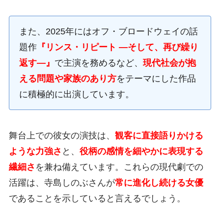
また、2025年にはオフ・ブロードウェイの話
題作
『リンス・リピート ―そして、再び繰り
返す―』
で主演を務めるなど、
現代社会が抱
える問題や家族のあり方
をテーマにした作品
に積極的に出演しています。
舞台上での彼女の演技は、
観客に直接語りかける
ような力強さ
と、
役柄の感情を細やかに表現する
繊細さ
を兼ね備えています。これらの現代劇での
活躍は、寺島しのぶさんが
常に進化し続ける女優
であることを示していると言えるでしょう。