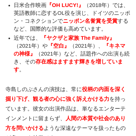
日米合作映画
『OH LUCY!』
（2018年）では、
英語教師に恋するOL役を演じ、ドイツのニッポ
ン・コネクションで
ニッポン名誉賞を受賞
する
など、国際的な評価も高めています。
近年では、
『ヤクザと家族 The Family』
（2021年）や
『空白』
（2021年）、
『キネマ
の神様』
（2021年）など、話題作への出演も続
き、その
存在感はますます輝きを増していま
す
。
寺島しのぶさんの演技は、常に
役柄の内面を深く
掘り下げ、観る者の心に強く訴えかける力
を持っ
ています。彼女の出演作品は、単なるエンターテ
インメントに留まらず、
人間の本質や社会のあり
方を問いかける
ような深遠なテーマを扱ったもの