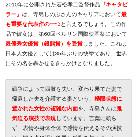
2010年に公開された若松孝二監督作品
『キャタピ
ラー』
は、寺島しのぶさんのキャリアにおいて
最
も重要な代表作の一つ
と言えるでしょう。この作
品で彼女は、第60回ベルリン国際映画祭において
最優秀女優賞（銀熊賞）を受賞
しました。これは
日本人女優としては35年ぶりの快挙であり、世界
にその名を轟かせるきっかけとなりました。
戦争によって四肢を失い、変わり果てた姿で
帰還した夫を介護する妻という、
極限状態に
置かれた女性の複雑な内面
を、寺島さんは
鬼
気迫る演技で表現
しています。言葉に頼ら
ず、表情や身体全体で感情を伝えるその演技