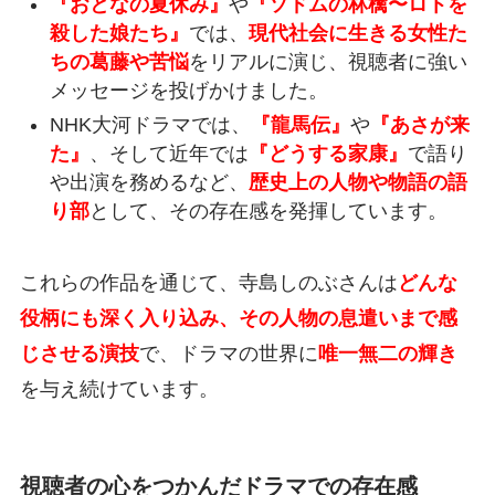
『おとなの夏休み』
や
『ソドムの林檎〜ロトを
殺した娘たち』
では、
現代社会に生きる女性た
ちの葛藤や苦悩
をリアルに演じ、視聴者に強い
メッセージを投げかけました。
NHK大河ドラマでは、
『龍馬伝』
や
『あさが来
た』
、そして近年では
『どうする家康』
で語り
や出演を務めるなど、
歴史上の人物や物語の語
り部
として、その存在感を発揮しています。
これらの作品を通じて、寺島しのぶさんは
どんな
役柄にも深く入り込み、その人物の息遣いまで感
じさせる演技
で、ドラマの世界に
唯一無二の輝き
を与え続けています。
視聴者の心をつかんだドラマでの存在感