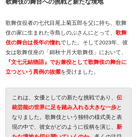
歌舞伎の舞台への挑戦と新たな境地
歌舞伎役者の七代目尾上菊五郎を父に持ち、歌舞
伎の家に生まれた寺島しのぶさんにとって、
歌舞
伎の舞台は長年の憧れ
でした。そして2023年、彼
女は歌舞伎座の「錦秋十月大歌舞伎」において、
『文七元結物語』でお兼役として歌舞伎の舞台に
立つという異例の抜擢
を受けました。
これは、女優としての新たな挑戦であり、
伝
統芸能の世界に足を踏み入れる大きな一歩
と
なりました。歌舞伎という独特の様式美と表
現の中で、彼女がどのように役柄を演じ、
新
たな境地を切り開いていくのか
、多くの注目