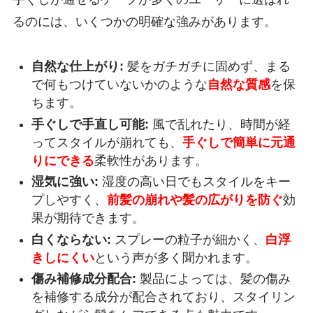
るのには、いくつかの明確な強みがあります。
自然な仕上がり:
髪をガチガチに固めず、まる
で何もつけていないかのような
自然な質感
を保
ちます。
手ぐしで手直し可能:
風で乱れたり、時間が経
ってスタイルが崩れても、
手ぐしで簡単に元通
りにできる
柔軟性があります。
湿気に強い:
湿度の高い日でもスタイルをキー
プしやすく、
前髪の崩れや髪の広がりを防ぐ
効
果が期待できます。
白くならない:
スプレーの粒子が細かく、
白浮
きしにくい
という声が多く聞かれます。
傷み補修成分配合:
製品によっては、髪の傷み
を補修する成分が配合されており、スタイリン