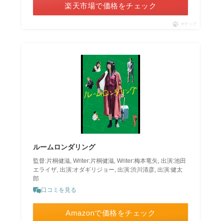
楽天市場で価格をチェック
ポチップ
ルームロンダリング
監督:片桐健滋, Writer:片桐健滋, Writer:梅本竜矢, 出演:池田
エライザ, 出演:オダギリジョー, 出演:渋川清彦, 出演:健太
郎
口コミを見る
Amazonで価格をチェック