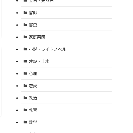
宝石・天然石
害獣
害虫
家庭菜園
小説・ライトノベル
建設・土木
心理
恋愛
政治
教育
数学