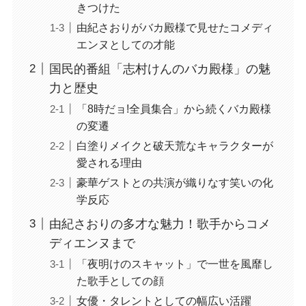
きつけた
由紀さおりがバカ殿様で見せたコメディ
エンヌとしての才能
国民的番組「志村けんのバカ殿様」の魅
力と歴史
「8時だョ!全員集合」から続くバカ殿様
の変遷
白塗りメイクと破天荒なキャラクターが
愛される理由
豪華ゲストとの共演が織りなす笑いの化
学反応
由紀さおりの多才な魅力！歌手からコメ
ディエンヌまで
「夜明けのスキャット」で一世を風靡し
た歌手としての顔
女優・タレントとしての幅広い活躍