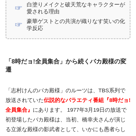
白塗りメイクと破天荒なキャラクターが
愛される理由
豪華ゲストとの共演が織りなす笑いの化
学反応
「8時だョ!全員集合」から続くバカ殿様の変
遷
「志村けんのバカ殿様」のルーツは、TBS系列で
放送されていた
伝説的なバラエティ番組『8時だョ!
全員集合』
にあります。 1977年3月19日の放送で
初登場したバカ殿様は、当初、橋幸夫さんが演じ
る立派な殿様の影武者として、いかにも愚者らし