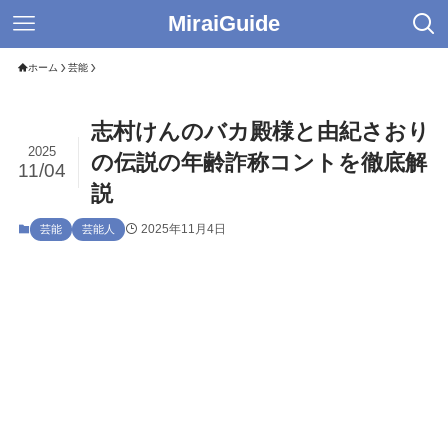
MiraiGuide
ホーム
芸能
志村けんのバカ殿様と由紀さおり
2025
の伝説の年齢詐称コントを徹底解
11/04
説
2025年11月4日
芸能
芸能人