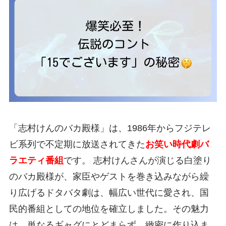
「志村けんのバカ殿様」は、1986年からフジテレ
ビ系列で不定期に放送されてきた
お笑い時代劇バ
ラエティ番組
です。 志村けんさんが演じる白塗り
のバカ殿様が、家臣やゲストを巻き込みながら繰
り広げるドタバタ劇は、幅広い世代に愛され、国
民的番組としての地位を確立しました。その魅力
は、単なるギャグにとどまらず、緻密に作り込ま