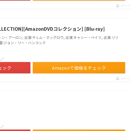
ポチップ
CTION][AmazonDVDコレクション] [Blu-ray]
トン・アーロン, 出演:ティム・マッグロウ, 出演:キャシー・ベイツ, 出演:リリ
監督:ジョン・リー・ハンコック
！／
ェック
Amazonで価格をチェック
ポチップ
！／