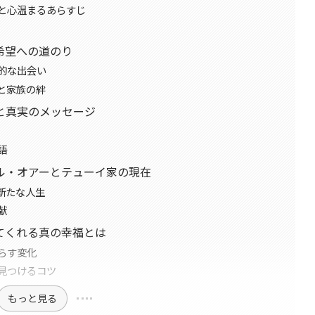
と心温まるあらすじ
希望への道のり
的な出会い
と家族の絆
と真実のメッセージ
語
ル・オアーとテューイ家の現在
新たな人生
献
てくれる真の幸福とは
らす変化
見つけるコツ
もっと見る