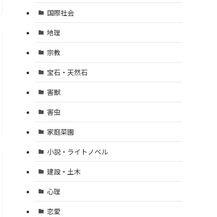
国際社会
地理
宗教
宝石・天然石
害獣
害虫
家庭菜園
小説・ライトノベル
建設・土木
心理
恋愛