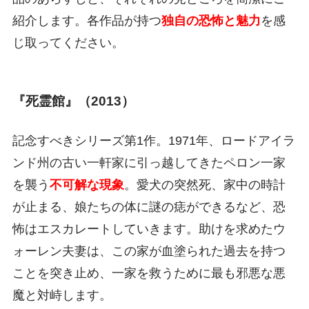
紹介します。各作品が持つ
独自の恐怖と魅力
を感
じ取ってください。
『死霊館』（2013）
記念すべきシリーズ第1作。1971年、ロードアイラ
ンド州の古い一軒家に引っ越してきたペロン一家
を襲う
不可解な現象
。愛犬の突然死、家中の時計
が止まる、娘たちの体に謎の痣ができるなど、恐
怖はエスカレートしていきます。助けを求めたウ
ォーレン夫妻は、この家が血塗られた過去を持つ
ことを突き止め、一家を救うために最も邪悪な悪
魔と対峙します。