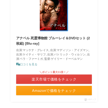
アナベル 死霊博物館 ブルーレイ＆DVDセット (2
枚組) [Blu-ray]
出演:マッケナ・グレイス, 出演:マディソン・アイズマン,
出演:ケイティ・サリフ, 出演:パトリック・ウィルソン, 出
演:ベラ・ファーミガ, 監督:ゲイリー・ドーベルマン
口コミを見る
＼ポイント最大11倍！／
楽天市場で価格をチェック
Amazonで価格をチェック
ポチップ