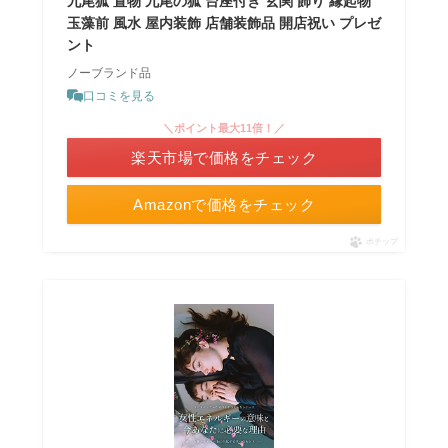
九尾狐 置物 九尾の狐 台座付き 玄関 飾り 縁起物
玉藻前 風水 屋内装飾 店舗装飾品 開店祝い プレゼ
ント
ノーブランド品
口コミを見る
＼ポイント最大11倍！／
楽天市場で価格をチェック
Amazonで価格をチェック
ポチップ