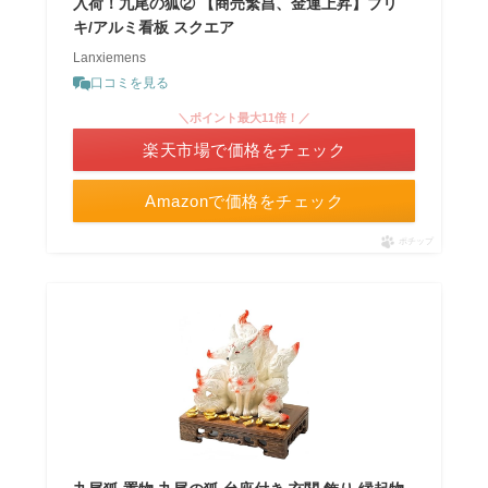
入荷！九尾の狐② 【商売繁昌、金運上昇】ブリ
キ/アルミ看板 スクエア
Lanxiemens
口コミを見る
＼ポイント最大11倍！／
楽天市場で価格をチェック
Amazonで価格をチェック
ポチップ