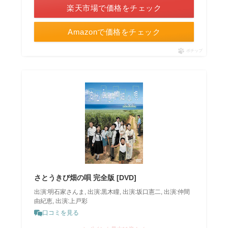
楽天市場で価格をチェック
Amazonで価格をチェック
ポチップ
さとうきび畑の唄 完全版 [DVD]
出演:明石家さんま, 出演:黒木瞳, 出演:坂口憲二, 出演:仲間
由紀恵, 出演:上戸彩
口コミを見る