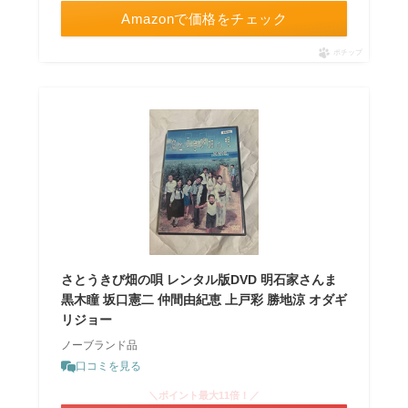
Amazonで価格をチェック
ポチップ
さとうきび畑の唄 レンタル版DVD 明石家さんま
黒木瞳 坂口憲二 仲間由紀恵 上戸彩 勝地涼 オダギ
リジョー
ノーブランド品
口コミを見る
＼ポイント最大11倍！／