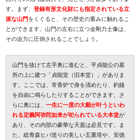
す。まず、
登録有形文化財にも指定されている立
派な山門
をくぐると、その歴史の重みに触れるこ
とができます。山門の左右に立つ金剛力士像は、
その迫力に圧倒されることでしょう。
山門を抜けて左手奥に進むと、平貞能公の墓
所の上に建つ「貞能堂（旧本堂）」がありま
す。ここでは、常香炉で身を清めたり、釣鐘
を自由に鳴らしたりすることができます。さ
らに奥には、
一生に一度の大願が叶うといわ
れる定義阿弥陀如来が祀られている大本堂
が
あり、その内部の豪華な天蓋は必見です。ま
た、総青森ヒバ造りの美しい五重塔や、安徳