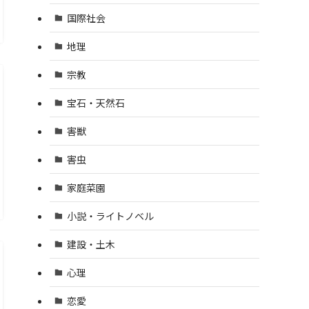
国際社会
地理
宗教
宝石・天然石
害獣
害虫
家庭菜園
小説・ライトノベル
建設・土木
心理
恋愛