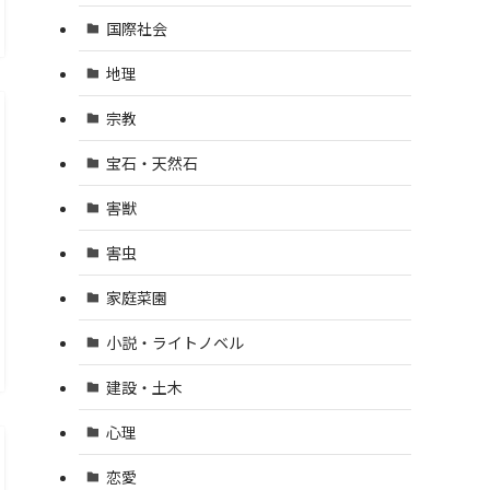
国際社会
地理
宗教
宝石・天然石
害獣
害虫
家庭菜園
小説・ライトノベル
建設・土木
心理
恋愛