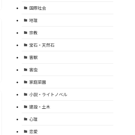
国際社会
地理
宗教
宝石・天然石
害獣
害虫
家庭菜園
小説・ライトノベル
建設・土木
心理
恋愛