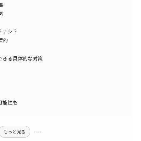
響
気
？ナシ？
果的
できる具体的な対策
可能性も
もっと見る