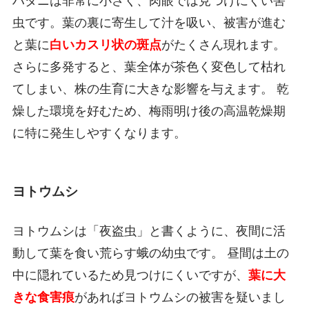
ハダニは非常に小さく、肉眼では見つけにくい害
虫です。葉の裏に寄生して汁を吸い、被害が進む
と葉に
白いカスリ状の斑点
がたくさん現れます。
さらに多発すると、葉全体が茶色く変色して枯れ
てしまい、株の生育に大きな影響を与えます。 乾
燥した環境を好むため、梅雨明け後の高温乾燥期
に特に発生しやすくなります。
ヨトウムシ
ヨトウムシは「夜盗虫」と書くように、夜間に活
動して葉を食い荒らす蛾の幼虫です。 昼間は土の
中に隠れているため見つけにくいですが、
葉に大
きな食害痕
があればヨトウムシの被害を疑いまし