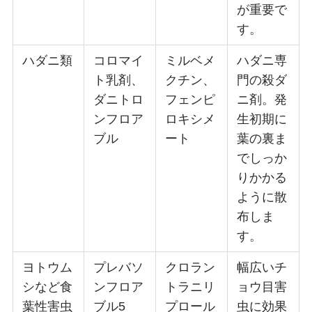
が重要で
す。
ハダニ類
コロマイ
ミルベメ
ハダニ専
ト乳剤、
クチン、
門の殺ダ
ダニトロ
フェンピ
ニ剤。発
ンフロア
ロキシメ
生初期に
ブル
ート
葉の裏ま
でしっか
りかかる
ように散
布しま
す。
ヨトウム
プレバソ
クロラン
幅広いチ
シなど食
ンフロア
トラニリ
ョウ目害
葉性害虫
ブル5
プロール
虫に効果