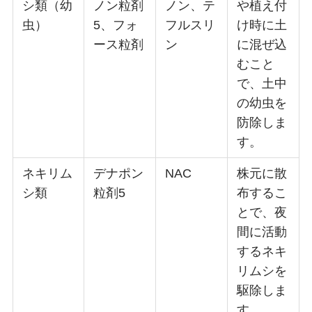
シ類（幼
ノン粒剤
ノン、テ
や植え付
虫）
5、フォ
フルスリ
け時に土
ース粒剤
ン
に混ぜ込
むこと
で、土中
の幼虫を
防除しま
す。
ネキリム
デナポン
NAC
株元に散
シ類
粒剤5
布するこ
とで、夜
間に活動
するネキ
リムシを
駆除しま
す。