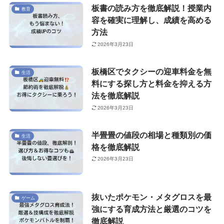
板書の読み方を徹底解説！授業内
教育
容を確実に理解し、成績を高める
方法
2026年3月23日
板橋区でタクシーの迎車料金を無
生活
料にする探し方と料金を抑える方
法を徹底解説
2026年3月23日
半畳畳の値段の相場と種類別の価
生活
格を徹底解説
2026年3月23日
抜いたポケモン・メタグロスを最
ゲーム
強にする育成方法と厳選のコツを
徹底解説