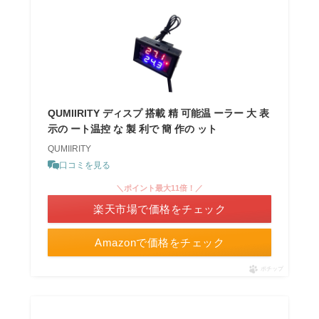
QUMIIRITY ディスプ 搭載 精 可能温 ーラー 大 表
示の ート温控 な 製 利で 簡 作の ット
QUMIIRITY
口コミを見る
＼ポイント最大11倍！／
楽天市場で価格をチェック
Amazonで価格をチェック
ポチップ