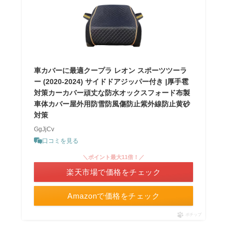
車カバーに最適クープラ レオン スポーツツーラ
ー (2020-2024) サイドドアジッパー付き |厚手雹
対策カーカバー頑丈な防水オックスフォード布製
車体カバー屋外用防雪防風傷防止紫外線防止黄砂
対策
GgJjCv
口コミを見る
＼ポイント最大11倍！／
楽天市場で価格をチェック
Amazonで価格をチェック
ポチップ