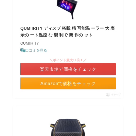
QUMIIRITY ディスプ 搭載 精 可能温 ーラー 大 表
示の ート温控 な 製 利で 簡 作の ット
QUMIIRITY
口コミを見る
＼ポイント最大11倍！／
楽天市場で価格をチェック
Amazonで価格をチェック
ポチップ