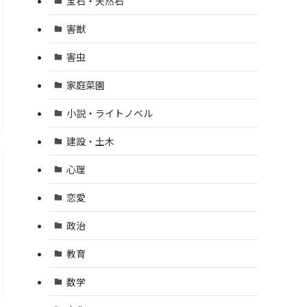
宝石・天然石
害獣
害虫
家庭菜園
小説・ライトノベル
建設・土木
心理
恋愛
政治
教育
数学